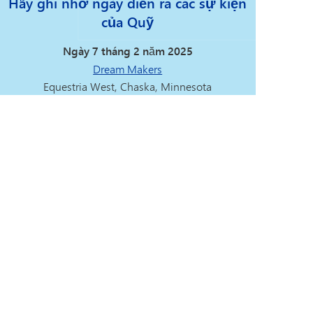
Hãy ghi nhớ ngày diễn ra các sự kiện
của Quỹ
Ngày 7 tháng 2 năm 2025
Dream Makers
Equestria West, Chaska, Minnesota