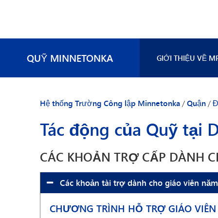
QUỸ MINNETONKA
GIỚI THIỆU VỀ M
Thành viên Hội đ
Các thành viên H
Hệ thống Trường Công lập Minnetonka
/
Quận
/
Đ
Câu hỏi thường 
Tác động của Quỹ tại
Hãy tham gia
Liên hệ với chúng
CÁC KHOẢN TRỢ CẤP DÀNH C
Các khoản tài trợ dành cho giáo viên nă
CHƯƠNG TRÌNH HỖ TRỢ GIÁO VIÊN