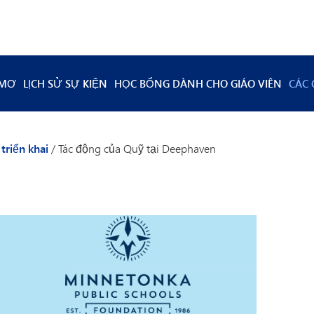
 MƠ
LỊCH SỬ SỰ KIỆN
HỌC BỔNG DÀNH CHO GIÁO VIÊN
CÁC 
Tác
Tác
triển khai
/
Tác động của Quỹ tại Deephaven
Tác
Tác
Tác
Tác
Tác
Tá
Tá