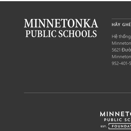
HÃY GH
Hệ thống
Minneto
5621 Đườ
Minneto
952-401-