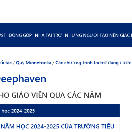
PSF
ĐÓNG GÓP
NHÀ TÀI TRỢ
NHỮNG NGƯỜI TẠO NÊN GIẤC
ồng quản trị & Nhân viên
Tonka Grams
ội đồng quản trị trước đây
Quyên góp có kế hoạch
ối tác
/
Quỹ Minnetonka
/
Các chương trình tài trợ đang được 
gặp
Quà tặng tương ứng
 Deephaven
 tôi
HO GIÁO VIÊN QUA CÁC NĂM
m học 2024-2025
 NĂM HỌC 2024-2025 CỦA TRƯỜNG TIỂU