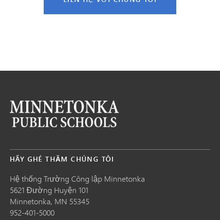
HÃY GHÉ THĂM CHÚNG TÔI
Hệ thống Trường Công lập Minnetonka
5621 Đường Huyện 101
Minnetonka,
MN
55345
952-401-5000