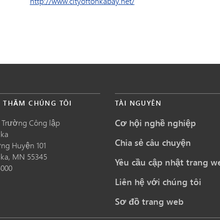
http://www.cityoftonkabay.net/
É THĂM CHÚNG TÔI
TÀI NGUYÊN
Cơ hội nghề nghiệp
 Trường Công lập
nka
Chia sẻ câu chuyện
ng Huyện 101
nka,
MN
55345
Yêu cầu cập nhật trang w
5000
Liên hệ với chúng tôi
Sơ đồ trang web