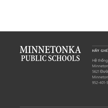
HÃY GH
Hệ thống
Minneto
5621 Đườ
Minneto
952-401-