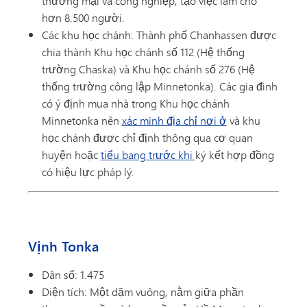
thương mại và công nghiệp, tạo việc làm cho
hơn 8.500 người.
Các khu học chánh: Thành phố Chanhassen được
chia thành Khu học chánh số 112 (Hệ thống
trường Chaska) và Khu học chánh số 276 (Hệ
thống trường công lập Minnetonka). Các gia đình
có ý định mua nhà trong Khu học chánh
Minnetonka nên
xác minh địa chỉ nơi ở
và khu
học chánh được chỉ định thông qua cơ quan
huyện hoặc
tiểu bang trước khi
ký kết hợp đồng
có hiệu lực pháp lý.
Vịnh Tonka
Dân số: 1.475
Diện tích: Một dặm vuông, nằm giữa phần