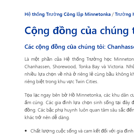
Các gia đình có 
Danh bạ nhân viên
Niềm tin của chú
Hệ thống Trường Công lập Minnetonka
/
Trường 
Cộng đồng của c
Cộng đồng của chúng 
Sổ tay dành cho 
Lời chào của Hiệ
Các cộng đồng của chúng tôi: Chanhass
Tin tức trường h
Danh bạ nhân vi
Là một phần của Hệ thống Trường học Minneton
Chanhassen, Shorewood, Tonka Bay và Victoria. N
nhiều lựa chọn về nhà ở riêng lẻ cùng bầu không k
riêng biệt trong khu vực Twin Cities.
Tọa lạc ngay bên bờ Hồ Minnetonka, các khu dân c
ấm cúng. Các gia đình lựa chọn sinh sống tại đây đề
đồng. Các bậc phụ huynh luôn quan tâm sâu sắc đến c
khác trở nên dễ dàng.
Chất lượng cuộc sống và cam kết đối với gia đình