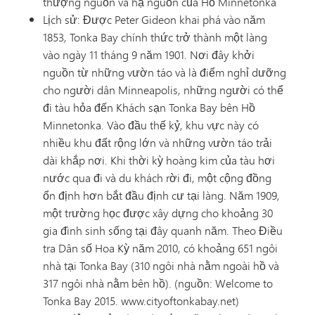
thượng nguồn và hạ nguồn của Hồ Minnetonka
Lịch sử: Được Peter Gideon khai phá vào năm
1853, Tonka Bay chính thức trở thành một làng
vào ngày 11 tháng 9 năm 1901. Nơi đây khởi
nguồn từ những vườn táo và là điểm nghỉ dưỡng
cho người dân Minneapolis, những người có thể
đi tàu hỏa đến Khách sạn Tonka Bay bên Hồ
Minnetonka. Vào đầu thế kỷ, khu vực này có
nhiều khu đất rộng lớn và những vườn táo trải
dài khắp nơi. Khi thời kỳ hoàng kim của tàu hơi
nước qua đi và du khách rời đi, một cộng đồng
ổn định hơn bắt đầu định cư tại làng. Năm 1909,
một trường học được xây dựng cho khoảng 30
gia đình sinh sống tại đây quanh năm. Theo Điều
tra Dân số Hoa Kỳ năm 2010, có khoảng 651 ngôi
nhà tại Tonka Bay (310 ngôi nhà nằm ngoài hồ và
317 ngôi nhà nằm bên hồ). (nguồn: Welcome to
Tonka Bay 2015. www.cityoftonkabay.net)