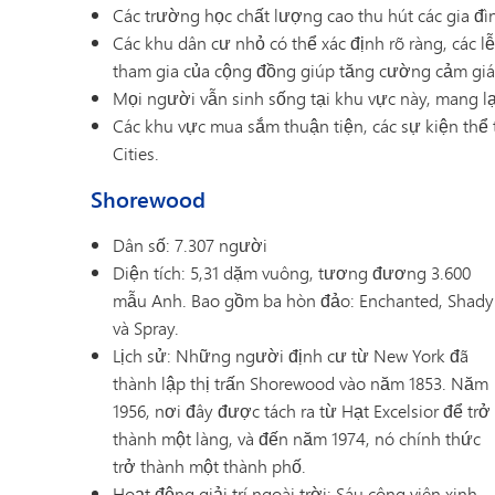
Các trường học chất lượng cao thu hút các gia đì
Các khu dân cư nhỏ có thể xác định rõ ràng, các 
tham gia của cộng đồng giúp tăng cường cảm giác
Mọi người vẫn sinh sống tại khu vực này, mang lại
Các khu vực mua sắm thuận tiện, các sự kiện thể 
Cities.
Shorewood
Dân số: 7.307 người
Diện tích: 5,31 dặm vuông, tương đương 3.600
mẫu Anh. Bao gồm ba hòn đảo: Enchanted, Shady
và Spray.
Lịch sử: Những người định cư từ New York đã
thành lập thị trấn Shorewood vào năm 1853. Năm
1956, nơi đây được tách ra từ Hạt Excelsior để trở
thành một làng, và đến năm 1974, nó chính thức
trở thành một thành phố.
Hoạt động giải trí ngoài trời: Sáu công viên xinh