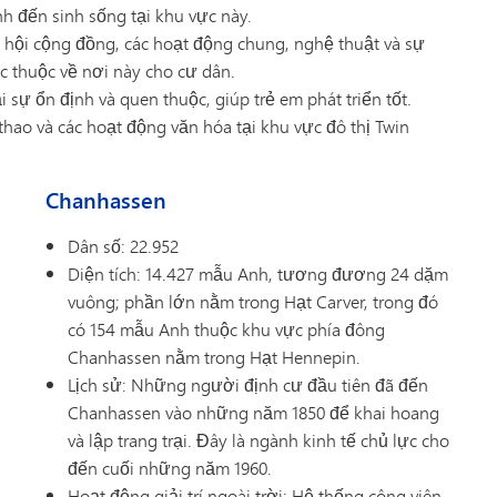
nh đến sinh sống tại khu vực này.
lễ hội cộng đồng, các hoạt động chung, nghệ thuật và sự
 thuộc về nơi này cho cư dân.
 sự ổn định và quen thuộc, giúp trẻ em phát triển tốt.
thao và các hoạt động văn hóa tại khu vực đô thị Twin
Chanhassen
Dân số: 22.952
Diện tích: 14.427 mẫu Anh, tương đương 24 dặm
vuông; phần lớn nằm trong Hạt Carver, trong đó
có 154 mẫu Anh thuộc khu vực phía đông
Chanhassen nằm trong Hạt Hennepin.
Lịch sử: Những người định cư đầu tiên đã đến
Chanhassen vào những năm 1850 để khai hoang
và lập trang trại. Đây là ngành kinh tế chủ lực cho
đến cuối những năm 1960.
Hoạt động giải trí ngoài trời: Hệ thống công viên