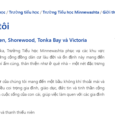
Công nghệ
con học mẫu giáo
Sau giờ học
Sách sin
phương pháp đắm chìm (Lớ
Kiểm tra và Đánh giá
ng tôi
Những nhà thám hiểm
Lịch
8)
học
/
Trường tiểu học
/
Trường Tiểu học Minnewashta
/
Giới t
Giao thông vận tải
húng tôi
Peachjar
tôi
phụ huynh và học sinh - Trường Tiểu học Minnewashta
Tổng qua
u trưởng
Mẫu đơn 
en, Shorewood, Tonka Bay và Victoria
ọc
Các cuộc
ên
Danh sác
ka, Trường Tiểu học Minnewashta phục vụ các khu vực
hững cộng đồng dân cư lâu đời và ổn định này mang đến
Danh bạ 
hí ấm cúng, thân thiện như ở quê nhà – một nét đặc trưng
Sức khỏe 
TIPS276 
ư của chúng tôi mang đến một bầu không khí thoải mái và
Cửa hàng
u coi trọng gia đình, giáo dục, đức tin và tinh thần cộng
Tình ngu
uộc sống của con cái, giúp việc làm quen với các gia đình
Sổ lưu n
 và thanh thiếu niên