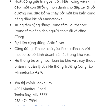
Hoạt động giải trí ngoài trời: Năm công viên xinh
đẹp; một con đường mòn dành cho đạp xe, đi bộ
đường dài, dạo bộ và chạy bộ; một bãi biển cùng
hàng dặm bờ hồ Minnetonka
Trung tâm cộng đồng: Trung tâm Southshore
(trung tâm dành cho người cao tuổi và cộng
đồng).
Sự kiện cộng đồng: Artic Fever
Cộng đồng dân cư: chủ yếu là khu dân cư, với
một số cơ sở kinh doanh rải rác trong khu vực.
Hệ thống trường học: Toàn bộ khu vực này thuộc
phạm vi quản lý của Hệ thống Trường Công lập
Minnetonka #276
Tòa thị chính Tonka Bay
4901 Manitou Road
Tonka Bay, MN 55331
952-474-7994