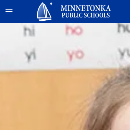
Hệ thống Trường Công lập Minnetonka
Toggle Menu