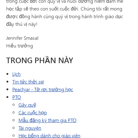
trong cuộc đời con quý vị và nuôi dưỡng niềm đam mê
học tập sẽ theo con suốt cuộc đời. Chúng tôi rất mong
được đồng hành cùng quý vị trong hành trình giáo dục
đầy thú vị này!
Jennifer Smasal
Hiệu trưởng
TRONG PHẦN NÀY
Lịch
Tin tức thời sự
(mở trong cửa sổ/tab mới)
Peachjar - Tờ rơi trường học
PTO
Gây quỹ
Các cuộc họp
Mẫu đăng ký tham gia PTO
Tài nguyên
Học bổng dành cho giáo viên