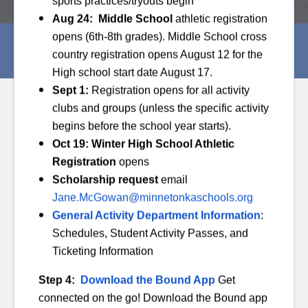
sports practices/tryouts begin
Aug 24: Middle School
athletic registration
opens (6th-8th grades). Middle School cross
GIÀY THỂ THAO MINNETONKA SKIPPERS
country registration opens August 12 for the
High school start date August 17.
Sept 1:
Registration opens for all activity
clubs and groups (unless the specific activity
Hệ thống Trường Công lập Minnetonka
/
Hoạt động
/
begins before the school year starts).
Thể thao trung học
/
Thể thao
Oct 19: Winter High School Athletic
Thể thao
Registration
opens
Scholarship request
email
Jane.McGowan@minnetonkaschools.org
Greetings MHS Students, Families and Supporters!
General Activity Department Information
:
Schedules, Student Activity Passes, and
Các hoạt động bao gồm thể thao, câu lạc bộ & các
Ticketing Information
chương trình bồi dưỡng kiến thức, cùng các môn thể
thao giải trí là một phần quan trọng trong văn hóa của
Step 4:
Download the Bound App
Get
trường MHS. Chúng tôi tự hào mang đến hàng trăm cơ
connected on the go! Download the Bound app
hội để các em hòa nhập, kết bạn mới và đóng góp cho