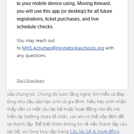
to your mobile device using. Moving forward,
cộng đồng. Chắc chắn ai cũng sẽ tìm thấy điều phù hợp
you will use this app (or desktop) for all future
với mình!
registrations, ticket purchases, and live
schedule checks.
Các nghiên cứu đã chứng minh rằng những học sinh
tham gia các hoạt động ngoại khóa thường đạt được
You may reach out
thành tích học tập cao hơn, phát triển nhân cách và kỹ
to
MHS.Activities@minnetonkaschools.org
with
năng xã hội tốt hơn, đồng thời có nhận thức sâu sắc hơn
any questions.
về tầm quan trọng của việc tham gia vào các hoạt động
cộng đồng – tất cả những yếu tố này góp phần tạo nên
một trải nghiệm trung học phổ thông trọn vẹn hơn.
Don't Show Again
Sức khỏe và hạnh phúc của học sinh là ưu tiên hàng đầu
của chúng tôi. Chúng tôi luôn lắng nghe, tìm hiểu và đáp
ứng nhu cầu của học sinh và gia đình. Nếu học sinh nhận
thấy cần có một câu lạc bộ hoặc hoạt động nào đó mà
hiện tại trường chưa tổ chức, các em có thể nộp đơn để
tự thành lập. Để biết thêm thông tin về việc thành lập câu
lạc bộ, vui lòng truy cập trang
Câu lạc bộ & Hoạt động