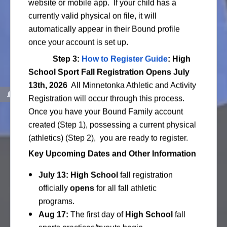
website or mobile app. If your child has a
currently valid physical on file, it will
automatically appear in their Bound profile
once your account is set up.
Step 3:
How to Register Guide
: High
School Sport Fall Registration Opens July
13th, 2026
All
Minnetonka Athletic and Activity
Registration will occur through this process.
Once you have your Bound Family account
created (Step 1), possessing a current physical
(athletics) (Step 2), you are ready to register.
Key Upcoming Dates and Other Information
July 13:
High School
fall registration
officially
opens
for all fall athletic
programs.
Aug 17:
The first day of
High School
fall