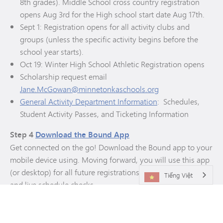
8th grades). Middle School cross country registration
opens Aug 3rd for the High school start date Aug 17th.
Sept 1: Registration opens for all activity clubs and
groups (unless the specific activity begins before the
school year starts).
Oct 19: Winter High School Athletic Registration opens
Scholarship request email
Jane.McGowan@minnetonkaschools.org
General Activity Department Information
: Schedules,
Student Activity Passes, and Ticketing Information
Step 4
Download the Bound App
Get connected on the go! Download the Bound app to your
mobile device using. Moving forward, you will use this app
(or desktop) for all future registrations, ticket purchases,
Tiếng Việt
and live schedule checks.