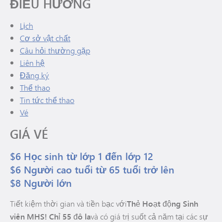
ĐIỀU HƯỚNG
Lịch
Cơ sở vật chất
Câu hỏi thường gặp
Liên hệ
(mở trong cửa sổ/tab mới)
Đăng ký
Thể thao
Tin tức thể thao
Vé
GIÁ VÉ
$6 Học sinh từ lớp 1 đến lớp 12
$6 Người cao tuổi từ 65 tuổi trở lên
$8 Người lớn
Tiết kiệm thời gian và tiền bạc với
Thẻ Hoạt động Sinh
viên MHS! Chỉ 55 đô la
và có giá trị suốt cả năm tại các sự