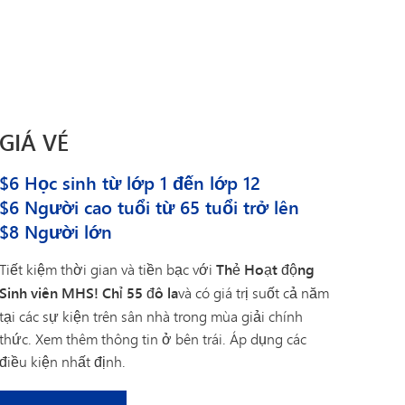
Giáo dục đặc biệt
Tin tức thể thao
p 6–
MOMENTUM: Hàng không, Ô tô,
Chương I
Xây dựng
Điều IX
Dự án "Lead the Way"
Chương trình Chuyển tiếp SAIL
Nhật ký thuyền trưởng | Danh
Hướng dẫn về sức khỏe tinh thần
mục các khóa học của MHS
Tonka Online (Bổ sung)
GIÁ VÉ
VANTAGE
$6 Học sinh từ lớp 1 đến lớp 12
Các ngôn ngữ trên thế giới
$6 Người cao tuổi từ 65 tuổi trở lên
$8 Người lớn
Tiết kiệm thời gian và tiền bạc với
Thẻ Hoạt động
Sinh viên MHS! Chỉ 55 đô la
và có giá trị suốt cả năm
tại các sự kiện trên sân nhà trong mùa giải chính
thức. Xem thêm thông tin ở bên trái. Áp dụng các
điều kiện nhất định.