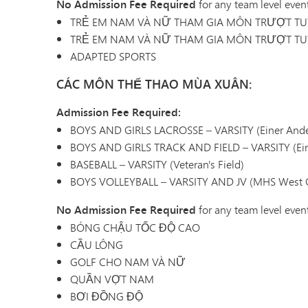
No Admission Fee Required
for any team level even
TRẺ EM NAM VÀ NỮ THAM GIA MÔN TRƯỢT TU
TRẺ EM NAM VÀ NỮ THAM GIA MÔN TRƯỢT TU
ADAPTED SPORTS
CÁC MÔN THỂ THAO MÙA XUÂN:
Admission Fee Required:
BOYS AND GIRLS LACROSSE – VARSITY (Einer Ande
BOYS AND GIRLS TRACK AND FIELD – VARSITY (Ein
BASEBALL – VARSITY (Veteran's Field)
BOYS VOLLEYBALL – VARSITY AND JV (MHS West
No Admission Fee Required
for any team level even
BÓNG CHẬU TỐC ĐỘ CAO
CẦU LÔNG
GOLF CHO NAM VÀ NỮ
QUẦN VỢT NAM
BƠI ĐỒNG ĐỘ