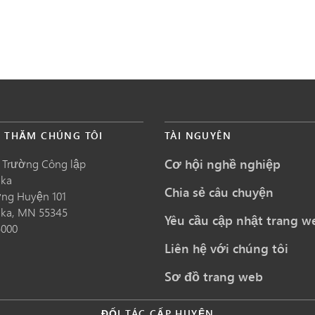
É THĂM CHÚNG TÔI
TÀI NGUYÊN
Cơ hội nghề nghiệp
 Trường Công lập
nka
Chia sẻ câu chuyện
ng Huyện 101
nka,
MN
55345
Yêu cầu cập nhật trang w
5000
Liên hệ với chúng tôi
Sơ đồ trang web
ĐỐI TÁC CẤP HUYỆN