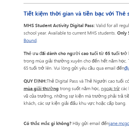
Tiết kiệm thời gian và tiền bạc với Thẻ 
MHS Student Activity Digital Pass:
Valid for all reg
school year. Available to current MHS students.
Only 
Bound
.
Thẻ ưu đãi dành cho người cao tuổi từ 65 tuổi trở 
trong mùa giải thường xuyên cho đến hết năm học. T
65 tuổi trở lên. Vui lòng gửi yêu cầu qua email đến
đị
QUY ĐỊNH:
Thẻ Digital Pass và Thẻ Người cao tuổi có
mùa giải thường
trong suốt năm học,
ngoại trừ
các 
vũ của trường, những sự kiện mà trường phải trả tiề
khách, các sự kiện giải đấu khu vực hoặc cấp bang.
Có thắc mắc gì không?
Hãy gửi email đến
jane.mcg