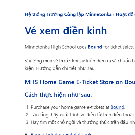
Danh bạ nhân viên
Hệ thống Trường Công lập Minnetonka
/
Hoạt độ
Vé xem điền kinh
Minnetonka High School uses
Bound
for ticket sales
Vui lòng mua vé trước khi sự kiện diễn ra và chuẩn bị
kiện. Hướng dẫn chi tiết như sau.
MHS Home Game E-Ticket Store on Bound
Cách thực hiện như sau:
Purchase your home game e-tickets at
Bound
.
Tại cổng, hãy xuất trình vé điện tử trên điện tho
Hãy tìm một chỗ ngồi và thưởng thức trận đấu nh
Bound Ticketing Helpful Tools