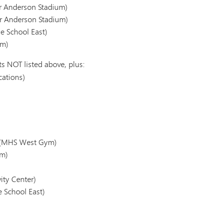
er Anderson Stadium)
er Anderson Stadium)
e School East)
ym)
ts NOT listed above, plus:
cations)
0 (MHS West Gym)
ym)
ity Center)
 School East)