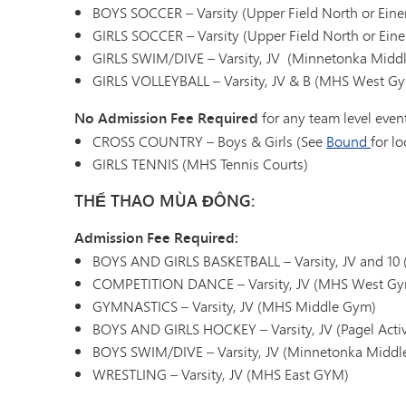
BOYS SOCCER – Varsity (Upper Field North or Ein
GIRLS SOCCER – Varsity (Upper Field North or Ein
GIRLS SWIM/DIVE – Varsity, JV (Minnetonka Middl
GIRLS VOLLEYBALL – Varsity, JV & B (MHS West G
No Admission Fee Required
for any team level even
CROSS COUNTRY – Boys & Girls (See
Bound
for lo
GIRLS TENNIS (MHS Tennis Courts)
THỂ THAO MÙA ĐÔNG:
Admission Fee Required:
BOYS AND GIRLS BASKETBALL – Varsity, JV and 1
COMPETITION DANCE – Varsity, JV (MHS West G
GYMNASTICS – Varsity, JV (MHS Middle Gym)
BOYS AND GIRLS HOCKEY – Varsity, JV (Pagel Activ
BOYS SWIM/DIVE – Varsity, JV (Minnetonka Middle
WRESTLING – Varsity, JV (MHS East GYM)