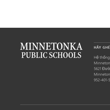
HÃY GH
Hệ thống
Minneto
5621 Đườ
Minneto
952-401-