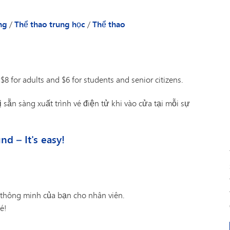
Công nghệ
Athletics Cheat Sheet
phương pháp đắm chìm (Lớ
Kiểm tra và Đánh giá
8)
ng
/
Thể thao trung học
/
Thể thao
Giao thông vận tải
: $8 for adults and $6 for students and senior citizens.
 sẵn sàng xuất trình vé điện tử khi vào cửa tại mỗi sự
 – It's easy!
ại thông minh của bạn cho nhân viên.
é!