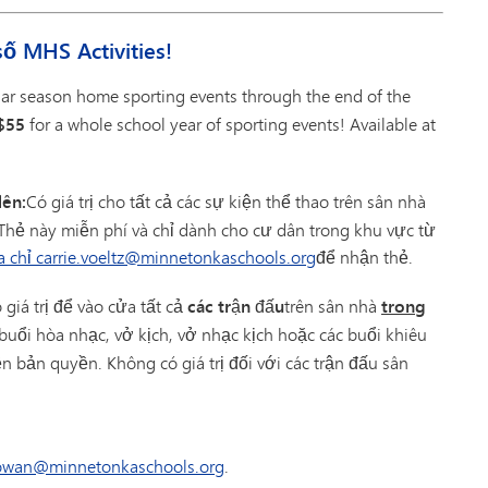
số MHS Activities!
ular season home sporting events through the end of the
$55
for a whole school year of sporting events! Available at
lên:
Có giá trị cho tất cả các sự kiện thể thao trên sân nhà
hẻ này miễn phí và chỉ dành cho cư dân trong khu vực từ
a chỉ carrie.voeltz@minnetonkaschools.org
để nhận thẻ.
 giá trị để vào cửa tất cả
các trận đấu
trên sân nhà
trong
buổi hòa nhạc, vở kịch, vở nhạc kịch hoặc các buổi khiêu
n bản quyền. Không có giá trị đối với các trận đấu sân
owan@minnetonkaschools.org
.