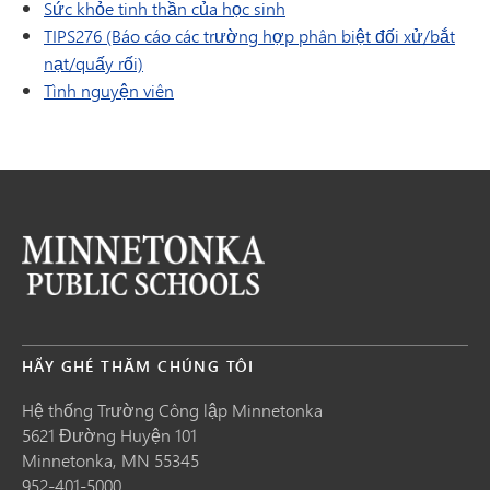
Sức khỏe tinh thần của học sinh
TIPS276 (Báo cáo các trường hợp phân biệt đối xử/bắt
nạt/quấy rối)
Tình nguyện viên
HÃY GHÉ THĂM CHÚNG TÔI
Hệ thống Trường Công lập Minnetonka
5621 Đường Huyện 101
Minnetonka,
MN
55345
952-401-5000