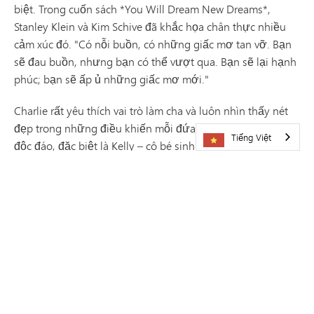
biệt. Trong cuốn sách *You Will Dream New Dreams*,
Stanley Klein và Kim Schive đã khắc họa chân thực nhiều
cảm xúc đó. "Có nỗi buồn, có những giấc mơ tan vỡ. Bạn
sẽ đau buồn, nhưng bạn có thể vượt qua. Bạn sẽ lại hạnh
phúc; bạn sẽ ấp ủ những giấc mơ mới."
Charlie rất yêu thích vai trò làm cha và luôn nhìn thấy nét
đẹp trong những điều khiến mỗi đứa con của anh trở nên
Tiếng Việt
độc đáo, đặc biệt là Kelly – cô bé sinh ra với tình trạng cơ
bắp yếu. Charlie và Kelly có rất nhiều điểm tương đồng.
Với nụ cười và tính cách có thể làm bừng sáng cả căn
phòng, cả hai đều sở hữu khả năng đặc biệt là để lại ấn
tượng sâu sắc cho mọi người họ gặp gỡ. Charlie là một
doanh nhân thành đạt, không ngại vất vả. Giống như
Charlie, sự quyết tâm và ý chí kiên cường đã giúp Kelly
vượt qua mọi kỳ vọng. Cần cả một cộng đồng để nuôi dạy
một đứa trẻ và Kelly đang phát triển mạnh mẽ phần lớn
nhờ sự hỗ trợ mà cô bé nhận được từ nhân viên Học khu