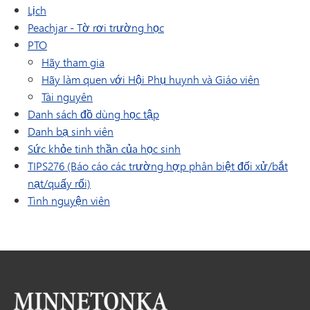
Lịch
(mở trong cửa sổ/tab mới)
Peachjar - Tờ rơi trường học
PTO
Hãy tham gia
Hãy làm quen với Hội Phụ huynh và Giáo viên
Tài nguyên
Danh sách đồ dùng học tập
Danh bạ sinh viên
Sức khỏe tinh thần của học sinh
TIPS276 (Báo cáo các trường hợp phân biệt đối xử/bắt
nạt/quấy rối)
Tình nguyện viên