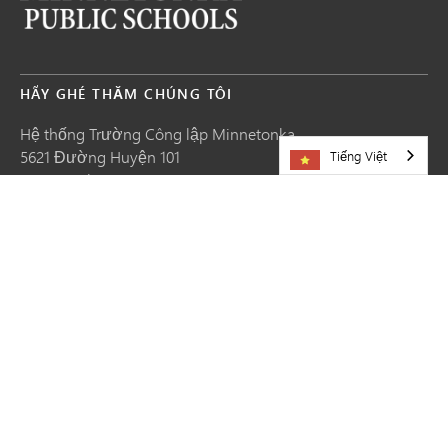
HÃY GHÉ THĂM CHÚNG TÔI
Hệ thống Trường Công lập Minnetonka
5621 Đường Huyện 101
Tiếng Việt
Minnetonka,
MN
55345
952-401-5000
TÀI NGUYÊN
Cơ hội nghề nghiệp
Chia sẻ câu chuyện
Yêu cầu cập nhật trang web
Liên hệ với chúng tôi