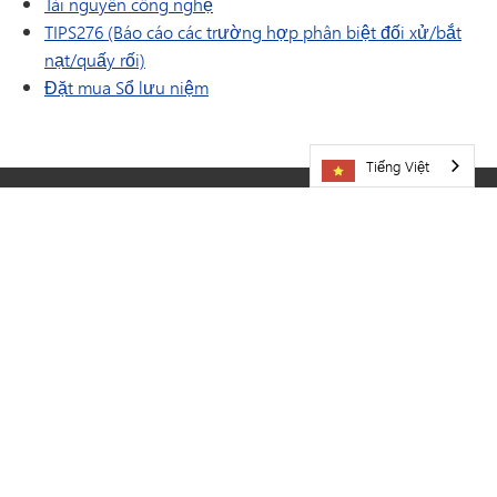
Tài nguyên công nghệ
TIPS276 (Báo cáo các trường hợp phân biệt đối xử/bắt
nạt/quấy rối)
(mở trong cửa sổ/tab mới)
Đặt mua Sổ lưu niệm
Tiếng Việt
HÃY GHÉ THĂM CHÚNG TÔI
Hệ thống Trường Công lập Minnetonka
5621 Đường Huyện 101
Minnetonka,
MN
55345
952-401-5000