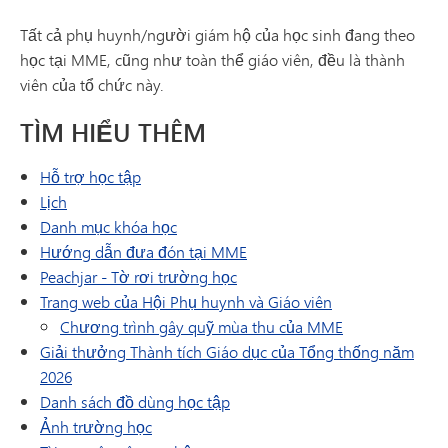
Tất cả phụ huynh/người giám hộ của học sinh đang theo
học tại MME, cũng như toàn thể giáo viên, đều là thành
viên của tổ chức này.
TÌM HIỂU THÊM
Hỗ trợ học tập
Lịch
(mở trong cửa sổ/tab mới)
Danh mục khóa học
Hướng dẫn đưa đón tại MME
(mở trong cửa sổ/tab mới)
Peachjar - Tờ rơi trường học
(mở trong cửa s
Trang web của Hội Phụ huynh và Giáo viên
Chương trình gây quỹ mùa thu của MME
Giải thưởng Thành tích Giáo dục của Tổng thống năm
2026
Danh sách đồ dùng học tập
Ảnh trường học