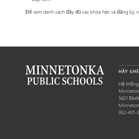
Để xem danh sách đầy đủ các khóa học và đăng ký, v
HÃY GH
Hệ thống
Minneto
5621 Đườ
Minneto
952-401-