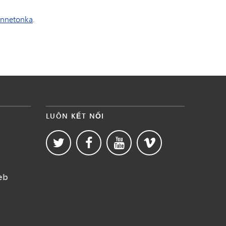
innetonka
.
LUÔN KẾT NỐI
eb