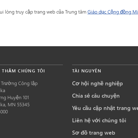
ui lòng truy cập trang web của Trung tâm
Giáo dục Cộng đồng M
É THĂM CHÚNG TÔI
TÀI NGUYÊN
Cơ hội nghề nghiệp
 Trường Công lập
nka
Chia sẻ câu chuyện
ng Huyện 101
nka,
MN
55345
Yêu cầu cập nhật trang w
5000
Liên hệ với chúng tôi
Sơ đồ trang web