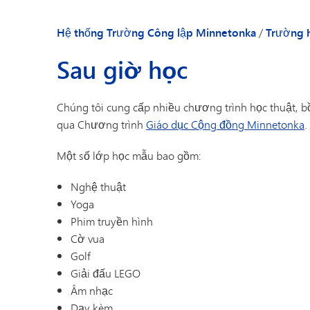
Các gia đình có 
Danh bạ nhân viên
Niềm tin của chú
Hệ thống Trường Công lập Minnetonka
/
Trường 
Cộng đồng của c
Sau giờ học
Sổ tay dành cho 
Lời chào của Hiệ
Chúng tôi cung cấp nhiều chương trình học thuật, b
Tin tức trường h
qua Chương trình
Giáo dục Cộng đồng Minnetonka
.
Danh bạ nhân vi
Một số lớp học mẫu bao gồm:
Nghệ thuật
Yoga
Phim truyền hình
Cờ vua
Golf
Giải đấu LEGO
Âm nhạc
Dạy kèm