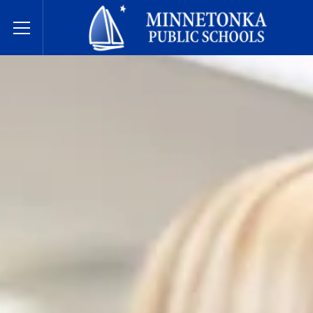
Hệ thống Trường Công lập Minnetonka
Toggle Menu