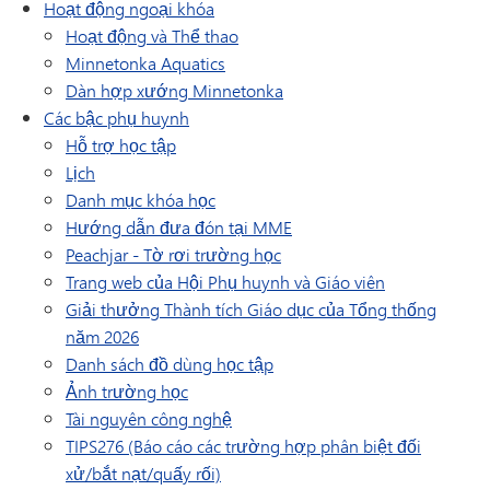
Hoạt động ngoại khóa
Hoạt động và Thể thao
(mở trong cửa sổ/tab mới)
Minnetonka Aquatics
(mở trong cửa sổ/tab mới)
Dàn hợp xướng Minnetonka
Các bậc phụ huynh
Hỗ trợ học tập
Lịch
(mở trong cửa sổ/tab mới)
Danh mục khóa học
Hướng dẫn đưa đón tại MME
(mở trong cửa sổ/tab mới)
Peachjar - Tờ rơi trường học
(mở trong cửa
Trang web của Hội Phụ huynh và Giáo viên
Giải thưởng Thành tích Giáo dục của Tổng thống
năm 2026
Danh sách đồ dùng học tập
Ảnh trường học
Tài nguyên công nghệ
TIPS276 (Báo cáo các trường hợp phân biệt đối
xử/bắt nạt/quấy rối)