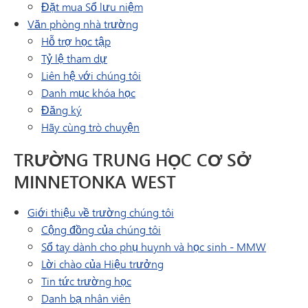
(mở trong cửa sổ/tab mới)
Đặt mua Sổ lưu niệm
Văn phòng nhà trường
Hỗ trợ học tập
Tỷ lệ tham dự
Liên hệ với chúng tôi
(mở trong cửa sổ/tab mới)
Danh mục khóa học
Đăng ký
Hãy cùng trò chuyện
TRƯỜNG TRUNG HỌC CƠ SỞ
MINNETONKA WEST
Giới thiệu về trường chúng tôi
Cộng đồng của chúng tôi
Sổ tay dành cho phụ huynh và học sinh - MMW
Lời chào của Hiệu trưởng
Tin tức trường học
Danh bạ nhân viên