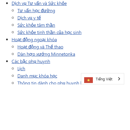
Dịch vụ Tư vấn và Sức khỏe
Tư vấn học đường
Dịch vụ y tế
Sức khỏe tâm thần
Sức khỏe tinh thần của học sinh
Hoạt động ngoại khóa
Hoạt động và Thể thao
(mở trong cửa sổ/tab mới)
Dàn hợp xướng Minnetonka
Các bậc phụ huynh
Lịch
Danh mục khóa học
Tiếng Việt
Thông tin dành cho phụ huynh học sinh sắp vào lớp
(mở trong cửa sổ/tab mới)
6
Phòng học thực hành
(mở trong cửa sổ/tab mới)
Peachjar - Tờ rơi trường học
Đồng phục thể dục
(mở trong cửa sổ/tab mới)
Trang web của PTO
Danh sách đồ dùng học tập