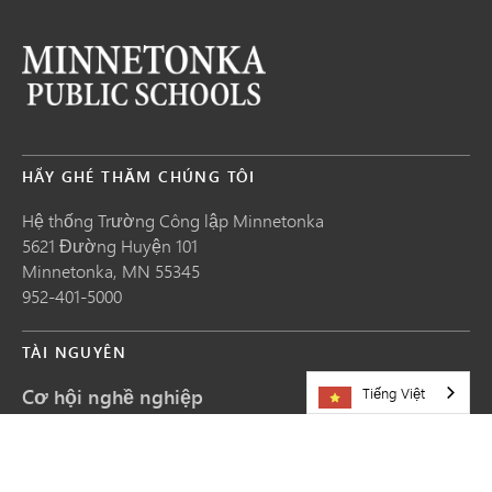
HÃY GHÉ THĂM CHÚNG TÔI
Hệ thống Trường Công lập Minnetonka
5621 Đường Huyện 101
Minnetonka,
MN
55345
952-401-5000
TÀI NGUYÊN
Cơ hội nghề nghiệp
Tiếng Việt
Chia sẻ câu chuyện
Yêu cầu cập nhật trang web