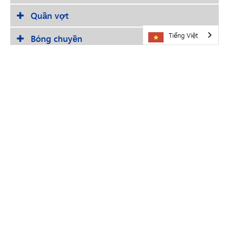
Quần vợt
Tiếng Việt
Bóng chuyền
Yoga
Học bổng dành cho thanh thiếu niên dành cho những ai
đủ điều kiện.
Nhấp vào đây
để biết thêm thông tin.