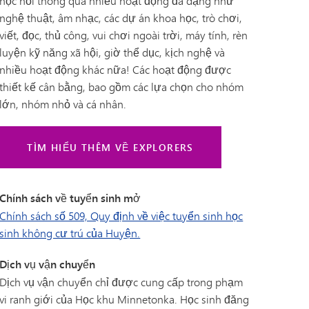
học hỏi thông qua nhiều hoạt động đa dạng như
nghệ thuật, âm nhạc, các dự án khoa học, trò chơi,
viết, đọc, thủ công, vui chơi ngoài trời, máy tính, rèn
luyện kỹ năng xã hội, giờ thể dục, kịch nghệ và
nhiều hoạt động khác nữa! Các hoạt động được
thiết kế cân bằng, bao gồm các lựa chọn cho nhóm
lớn, nhóm nhỏ và cá nhân.
TÌM HIỂU THÊM VỀ EXPLORERS
Chính sách về tuyển sinh mở
Chính sách số 509, Quy định về việc tuyển sinh học
sinh không cư trú của Huyện.
Dịch vụ vận chuyển
Dịch vụ vận chuyển chỉ được cung cấp trong phạm
vi ranh giới của Học khu Minnetonka. Học sinh đăng