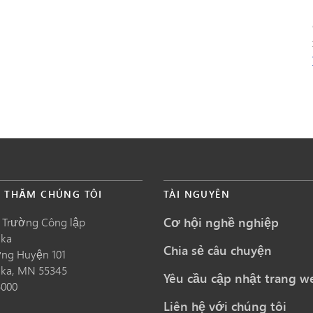
É THĂM CHÚNG TÔI
TÀI NGUYÊN
Cơ hội nghề nghiệp
 Trường Công lập
nka
Chia sẻ câu chuyện
ng Huyện 101
nka,
MN
55345
Yêu cầu cập nhật trang w
5000
Liên hệ với chúng tôi