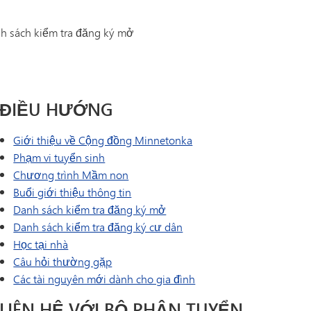
Giáo dục đặc biệt
 6–
MOMENTUM: Hàng không, Ô tô,
Chương I
h sách kiểm tra đăng ký mở
Xây dựng
Điều IX
Dự án "Lead the Way"
Chương trình Chuyển tiếp SAIL
Nhật ký thuyền trưởng | Danh
Hướng dẫn về sức khỏe tinh thần
mục các khóa học của MHS
Tonka Online (Bổ sung)
ĐIỀU HƯỚNG
VANTAGE
Giới thiệu về Cộng đồng Minnetonka
Các ngôn ngữ trên thế giới
Phạm vi tuyển sinh
Chương trình Mầm non
Buổi giới thiệu thông tin
Danh sách kiểm tra đăng ký mở
Danh sách kiểm tra đăng ký cư dân
Học tại nhà
Câu hỏi thường gặp
Các tài nguyên mới dành cho gia đình
LIÊN HỆ VỚI BỘ PHẬN TUYỂN