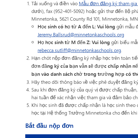
Tải xuống và điền vào
Mẫu đơn đăng ký tham gia 
dưới), fax (952-401-5092) hoặc gửi thư đến Bộ 
Minnetonka, 5621 County Rd 101, Minnetonka, M
Học sinh có họ từ A đến L: Vui lòng
gửi mẫu đ
Jeremy.Ballsrud@minnetonkaschools.org
Họ học sinh từ M đến Z: Vui lòng
gửi biểu mẫu
rebecca.sutliff@minnetonkaschools.org
.
Hạn chót nộp đơn đăng ký nhập học trên toàn tiểu
đơn đăng ký của bạn vẫn sẽ được chấp nhận nếu
bạn vào danh sách chờ trong trường hợp có thê
Hãy theo dõi thông báo về việc phê duyệt đăng k
Sau khi đơn đăng ký của quý vị được chấp thuận,
hai tuần để xác nhận việc tham gia và đảm bảo ch
Khi học sinh đã được chấp nhận là học sinh theo 
học tại Hệ thống Trường Minnetonka cho đến khi tố
Bắt đầu nộp đơn