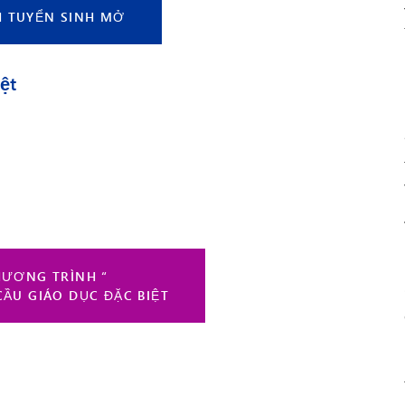
H TUYỂN SINH MỞ
ệt
HƯƠNG TRÌNH “
CẦU GIÁO DỤC ĐẶC BIỆT