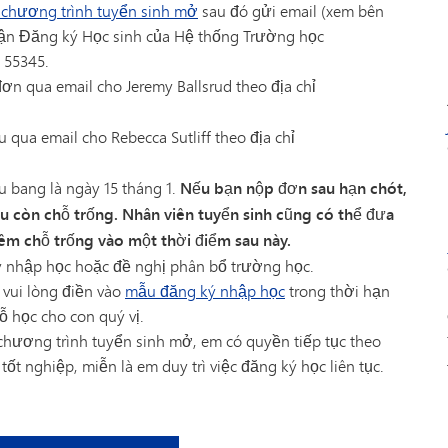
chương trình tuyển sinh mở
sau đó gửi email (xem bên
phận Đăng ký Học sinh của Hệ thống Trường học
N 55345.
ơn qua email cho Jeremy Ballsrud theo địa chỉ
 qua email cho Rebecca Sutliff theo địa chỉ
 bang là ngày 15 tháng 1.
Nếu bạn nộp đơn sau hạn chót,
 còn chỗ trống. Nhân viên tuyển sinh cũng có thể đưa
m chỗ trống vào một thời điểm sau này.
ý nhập học hoặc đề nghị phân bổ trường học.
 vui lòng điền vào
mẫu đăng ký nhập học
trong thời hạn
ỗ học cho con quý vị.
chương trình tuyển sinh mở, em có quyền tiếp tục theo
t nghiệp, miễn là em duy trì việc đăng ký học liên tục.