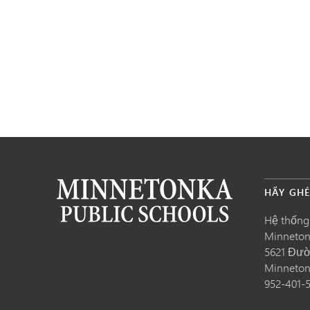
HÃY GH
Hệ thống
Minneto
5621 Đườ
Minneto
952-401-