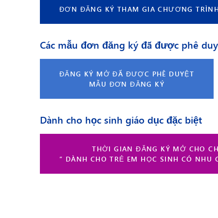
ĐƠN ĐĂNG KÝ THAM GIA CHƯƠNG TRÌN
Các mẫu đơn đăng ký đã được phê duy
ĐĂNG KÝ MỞ ĐÃ ĐƯỢC PHÊ DUYỆT
MẪU ĐƠN ĐĂNG KÝ
Dành cho học sinh giáo dục đặc biệt
THỜI GIAN ĐĂNG KÝ MỞ CHO C
” DÀNH CHO TRẺ EM HỌC SINH CÓ NHU 