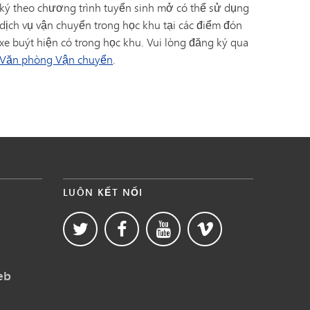
ký theo chương trình tuyển sinh mở có thể sử dụng
dịch vụ vận chuyển trong học khu tại các điểm đón
xe buýt hiện có trong học khu. Vui lòng đăng ký qua
Văn phòng Vận chuyển
.
LUÔN KẾT NỐI
eb