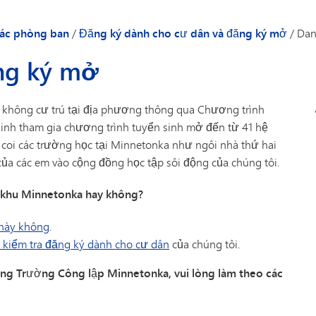
Công nghệ
phương pháp đắm chìm (Lớp
Kiểm tra và Đánh giá
8)
ác phòng ban
/
Đăng ký dành cho cư dân và đăng ký mở
/
Dan
Giao thông vận tải
ăng ký mở
 không cư trú tại địa phương thông qua Chương trình
inh tham gia chương trình tuyển sinh mở đến từ 41 hệ
coi các trường học tại Minnetonka như ngôi nhà thứ hai
a các em vào cộng đồng học tập sôi động của chúng tôi.
c khu Minnetonka hay không?
 này không
.
 kiểm tra đăng ký dành cho cư dân
của chúng tôi.
ống Trường Công lập Minnetonka, vui lòng làm theo các