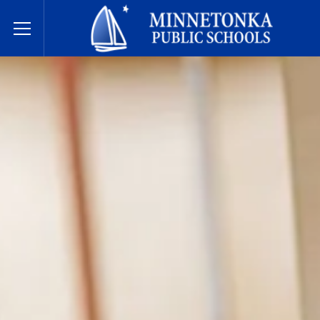
Hệ thống Trường Công lập Minnetonka
Toggle Menu