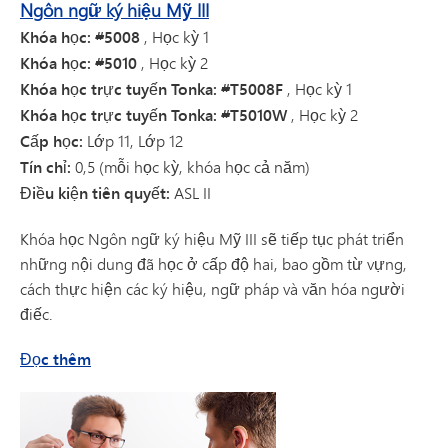
Ngôn ngữ ký hiệu Mỹ III
Khóa học: #5008
, Học kỳ 1
Khóa học: #5010
, Học kỳ 2
Khóa học trực tuyến Tonka: #T5008F
, Học kỳ 1
Khóa học trực tuyến Tonka: #T5010W
, Học kỳ 2
Cấp học:
Lớp 11, Lớp 12
Tín chỉ:
0,5 (mỗi học kỳ, khóa học cả năm)
Điều kiện tiên quyết:
ASL II
Khóa học Ngôn ngữ ký hiệu Mỹ III sẽ tiếp tục phát triển
những nội dung đã học ở cấp độ hai, bao gồm từ vựng,
cách thực hiện các ký hiệu, ngữ pháp và văn hóa người
điếc.
về Ngôn ngữ ký hiệu Mỹ III
Đọc thêm