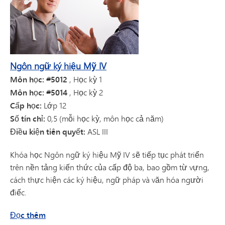
Ngôn ngữ ký hiệu Mỹ IV
Môn học: #5012
, Học kỳ 1
Môn học: #5014
, Học kỳ 2
Cấp học:
Lớp 12
Số tín chỉ:
0,5 (mỗi học kỳ, môn học cả năm)
Điều kiện tiên quyết:
ASL III
Khóa học Ngôn ngữ ký hiệu Mỹ IV sẽ tiếp tục phát triển
trên nền tảng kiến thức của cấp độ ba, bao gồm từ vựng,
cách thực hiện các ký hiệu, ngữ pháp và văn hóa người
điếc.
về Ngôn ngữ ký hiệu Mỹ IV
Đọc thêm