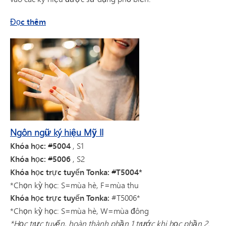
về Ngôn ngữ ký hiệu Mỹ I
Đọc thêm
Ngôn ngữ ký hiệu Mỹ II
Khóa học: #5004
, S1
Khóa học: #5006
, S2
Khóa học trực tuyến Tonka: #T5004*
*Chọn kỳ học: S=mùa hè, F=mùa thu
Khóa học trực tuyến Tonka:
#T5006*
*Chọn kỳ học: S=mùa hè, W=mùa đông
*Học trực tuyến, hoàn thành phần 1 trước khi học phần 2.