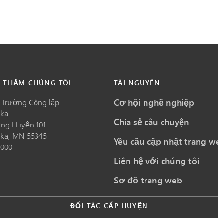
É THĂM CHÚNG TÔI
TÀI NGUYÊN
Cơ hội nghề nghiệp
 Trường Công lập
nka
Chia sẻ câu chuyện
ng Huyện 101
nka,
MN
55345
Yêu cầu cập nhật trang w
5000
Liên hệ với chúng tôi
Sơ đồ trang web
ĐỐI TÁC CẤP HUYỆN