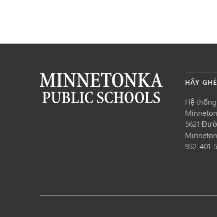
HÃY GH
Hệ thống
Minneto
5621 Đườ
Minneto
952-401-