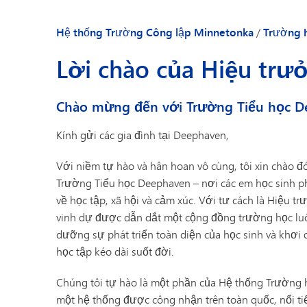
Cộng đồng của c
Danh bạ nhân viên
Lớp học ngoài tr
Hệ thống Trường Công lập Minnetonka
/
Trường 
Sổ tay dành cho 
Lời chào của Hiệu trư
Lời chào của Hiệ
Tin tức trường h
Chào mừng đến với Trường Tiểu học D
Danh bạ nhân vi
Kính gửi các gia đình tại Deephaven,
Với niềm tự hào và hân hoan vô cùng, tôi xin chào đ
Trường Tiểu học Deephaven – nơi các em học sinh ph
về học tập, xã hội và cảm xúc. Với tư cách là Hiệu tr
vinh dự được dẫn dắt một cộng đồng trường học lu
dưỡng sự phát triển toàn diện của học sinh và khơ
học tập kéo dài suốt đời.
Chúng tôi tự hào là một phần của Hệ thống Trường 
một hệ thống được công nhận trên toàn quốc, nổi ti