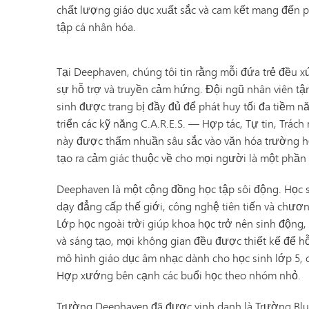
chất lượng giáo dục xuất sắc và cam kết mang đến
tập cá nhân hóa.
Tại Deephaven, chúng tôi tin rằng mỗi đứa trẻ đều 
sự hỗ trợ và truyền cảm hứng. Đội ngũ nhân viên tậ
sinh được trang bị đầy đủ để phát huy tối đa tiềm nă
triển các kỹ năng C.A.R.E.S. — Hợp tác, Tự tin, Trá
này được thấm nhuần sâu sắc vào văn hóa trường họ
tạo ra cảm giác thuộc về cho mọi người là một phần 
Deephaven là một cộng đồng học tập sôi động. Học 
dạy đẳng cấp thế giới, công nghệ tiên tiến và chươ
Lớp học ngoài trời giúp khoa học trở nên sinh động
và sáng tạo, mọi không gian đều được thiết kế để hỗ 
mô hình giáo dục âm nhạc dành cho học sinh lớp 5, 
Hợp xướng bên cạnh các buổi học theo nhóm nhỏ.
Trường Deephaven đã được vinh danh là Trường Bl