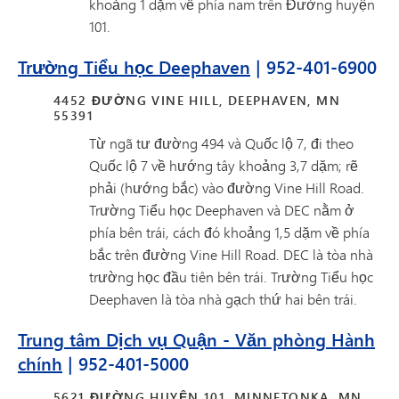
khoảng 1 dặm về phía nam trên Đường huyện
101.
Trường Tiểu học Deephaven
| 952-401-6900
4452 ĐƯỜNG VINE HILL, DEEPHAVEN, MN
55391
Từ ngã tư đường 494 và Quốc lộ 7, đi theo
Quốc lộ 7 về hướng tây khoảng 3,7 dặm; rẽ
phải (hướng bắc) vào đường Vine Hill Road.
Trường Tiểu học Deephaven và DEC nằm ở
phía bên trái, cách đó khoảng 1,5 dặm về phía
bắc trên đường Vine Hill Road. DEC là tòa nhà
trường học đầu tiên bên trái. Trường Tiểu học
Deephaven là tòa nhà gạch thứ hai bên trái.
Trung tâm Dịch vụ Quận - Văn phòng Hành
chính
| 952-401-5000
5621 ĐƯỜNG HUYỆN 101, MINNETONKA, MN