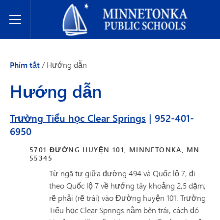
Hệ thống Trường Công lập Minnetonka
Toggle Menu
Phím tắt
/
Hướng dẫn
Hướng dẫn
Trường Tiểu học Clear Springs
| 952-401-
6950
5701 ĐƯỜNG HUYỆN 101, MINNETONKA, MN
55345
Từ ngã tư giữa đường 494 và Quốc lộ 7, đi
theo Quốc lộ 7 về hướng tây khoảng 2,5 dặm;
rẽ phải (rẽ trái) vào Đường huyện 101. Trường
Tiểu học Clear Springs nằm bên trái, cách đó