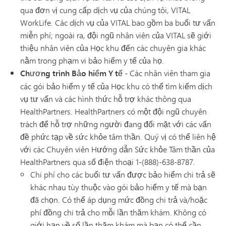
qua đơn vị cung cấp dịch vụ của chúng tôi, VITAL
WorkLife. Các dịch vụ của VITAL bao gồm ba buổi tư vấn
miễn phí; ngoài ra, đội ngũ nhân viên của VITAL sẽ giới
thiệu nhân viên của Học khu đến các chuyên gia khác
nằm trong phạm vi bảo hiểm y tế của họ.
Chương trình Bảo hiểm Y tế
- Các nhân viên tham gia
các gói bảo hiểm y tế của Học khu có thể tìm kiếm dịch
vụ tư vấn và các hình thức hỗ trợ khác thông qua
HealthPartners. HealthPartners có một đội ngũ chuyên
trách để hỗ trợ những người đang đối mặt với các vấn
đề phức tạp về sức khỏe tâm thần. Quý vị có thể liên hệ
với các Chuyên viên Hướng dẫn Sức khỏe Tâm thần của
HealthPartners qua số điện thoại 1-(888)-638-8787.
Chi phí cho các buổi tư vấn được bảo hiểm chi trả sẽ
khác nhau tùy thuộc vào gói bảo hiểm y tế mà bạn
đã chọn. Có thể áp dụng mức đồng chi trả và/hoặc
phí đồng chi trả cho mỗi lần thăm khám. Không có
giới hạn về số lần thăm khám mà bạn có thể cần.