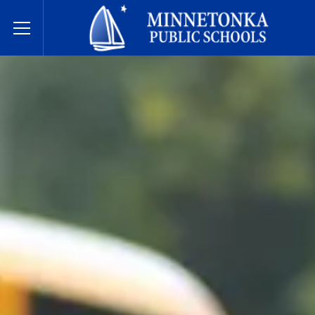
Hệ thống Trường Công lập Minnetonka
Toggle Menu