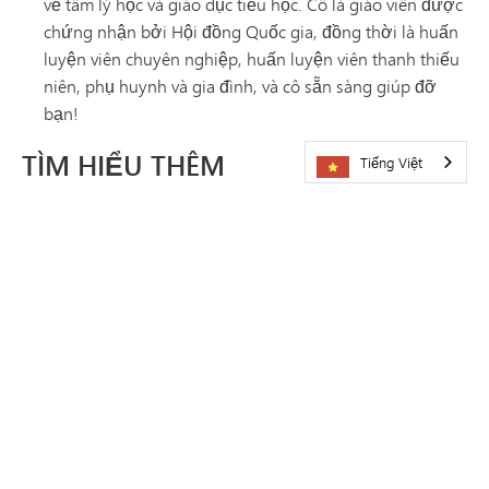
về tâm lý học và giáo dục tiểu học. Cô là giáo viên được
chứng nhận bởi Hội đồng Quốc gia, đồng thời là huấn
luyện viên chuyên nghiệp, huấn luyện viên thanh thiếu
niên, phụ huynh và gia đình, và cô sẵn sàng giúp đỡ
bạn!
TÌM HIỂU THÊM
Tiếng Việt
Cơ hội nghề nghiệp tại Hệ thống Trường Công lập
Minnetonka
Contracts, Benefit Summaries & Policy Handbooks
Yêu cầu cung cấp dữ liệu
Chương trình Hỗ trợ Nhân viên (EAP)
Câu hỏi thường gặp về nhân sự theo vị trí công việc
Bộ phận Nhân sự
Hội chợ việc làm về Hoạt động và Hỗ trợ sinh viên tại
Minnetonka
Chứng nhận của Hội đồng Quốc gia
Cầu thủ dự bị và cầu thủ thay thế