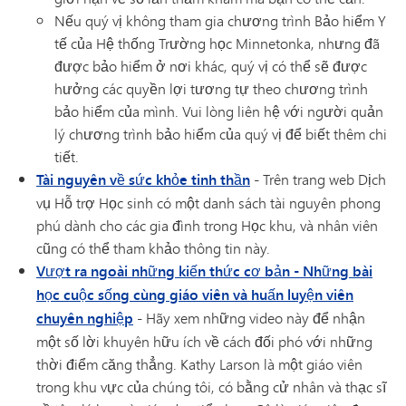
Nếu quý vị không tham gia chương trình Bảo hiểm Y
tế của Hệ thống Trường học Minnetonka, nhưng đã
được bảo hiểm ở nơi khác, quý vị có thể sẽ được
hưởng các quyền lợi tương tự theo chương trình
bảo hiểm của mình. Vui lòng liên hệ với người quản
lý chương trình bảo hiểm của quý vị để biết thêm chi
tiết.
Tài nguyên về sức khỏe tinh thần
- Trên trang web Dịch
vụ Hỗ trợ Học sinh có một danh sách tài nguyên phong
phú dành cho các gia đình trong Học khu, và nhân viên
cũng có thể tham khảo thông tin này.
Vượt ra ngoài những kiến thức cơ bản - Những bài
học cuộc sống cùng giáo viên và huấn luyện viên
chuyên nghiệp
- Hãy xem những video này để nhận
một số lời khuyên hữu ích về cách đối phó với những
thời điểm căng thẳng. Kathy Larson là một giáo viên
trong khu vực của chúng tôi, có bằng cử nhân và thạc sĩ