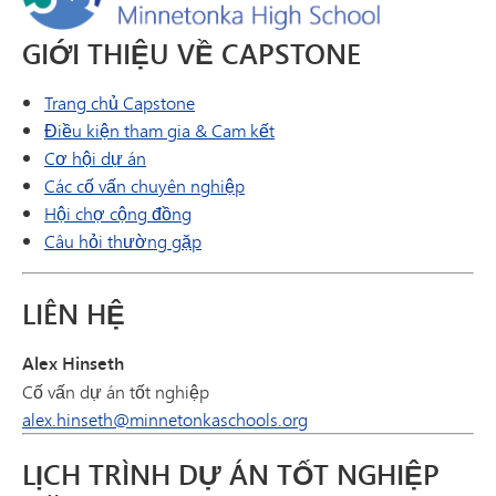
GIỚI THIỆU VỀ CAPSTONE
Trang chủ Capstone
Điều kiện tham gia & Cam kết
Cơ hội dự án
Các cố vấn chuyên nghiệp
Hội chợ cộng đồng
Câu hỏi thường gặp
LIÊN HỆ
Alex Hinseth
Cố vấn dự án tốt nghiệp
alex.hinseth@minnetonkaschools.org
LỊCH TRÌNH DỰ ÁN TỐT NGHIỆP