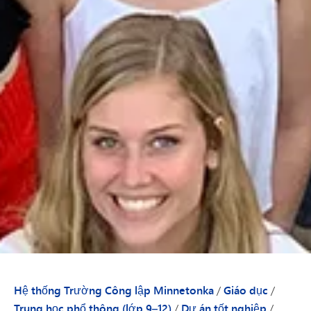
Hệ thống Trường Công lập Minnetonka
/
Giáo dục
/
Trung học phổ thông (lớp 9–12)
/
Dự án tốt nghiệp
/