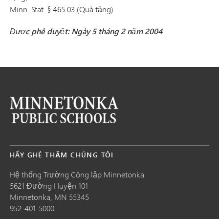
Minn. Stat. § 465.03 (Quà tặng)
Được phê duyệt: Ngày 5 tháng 2 năm 2004
HÃY GHÉ THĂM CHÚNG TÔI
Hệ thống Trường Công lập Minnetonka
5621 Đường Huyện 101
Minnetonka,
MN
55345
952-401-5000