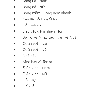
Bóng đá - Nam
·
Bóng đá - Nữ
·
Bóng mềm - Bóng ném nhanh
·
Câu lạc bộ Thuyết trình
·
Hội sinh viên
·
Siêu tiết kiệm nhiên liệu
·
Bơi lội và Nhảy cầu (Nam và Nữ)
·
Quần vợt - Nam
·
Quần vợt - Nữ
·
Nhà hát
·
Mẹo hay về Tonka
·
Điền kinh - Nam
·
Điền kinh - Nữ
·
Đội Bẫy
·
Đấu vật
·