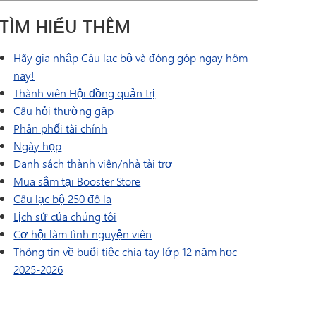
TÌM HIỂU THÊM
Hãy gia nhập Câu lạc bộ và đóng góp ngay hôm
nay!
Thành viên Hội đồng quản trị
Câu hỏi thường gặp
Phân phối tài chính
Ngày họp
Danh sách thành viên/nhà tài trợ
Mua sắm tại Booster Store
Câu lạc bộ 250 đô la
Lịch sử của chúng tôi
Cơ hội làm tình nguyện viên
Thông tin về buổi tiệc chia tay lớp 12 năm học
2025-2026