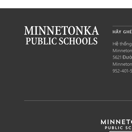
HÃY GH
Hệ thống
Minneto
5621 Đườ
Minneto
952-401-