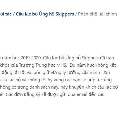
Công nghệ
phương pháp đắm chìm (Lớp
Kiểm tra và Đánh giá
8)
ối tác
/
Câu lạc bộ Ủng hộ Skippers
/
Phân phối tài chính
Giao thông vận tải
i năm học 2019-2020, Câu lạc bộ Ủng hộ Skippers đã trao
i khóa của Trường Trung học MHS.
Dù năm học không kết
 động rất tốt và luôn giữ vững lý tưởng của mình.
Xin
câu lạc bộ và chúng tôi hy vọng các bạn sẽ tiếp tục ủng
hông có trong danh sách này, hãy khuyến khích câu lạc bộ
é!
Các đơn đăng ký sẽ được gửi qua email đến các