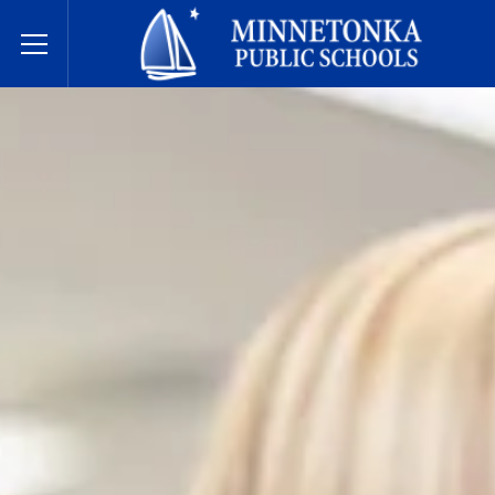
Hệ thống Trường Công lập Minnetonka
Toggle Menu