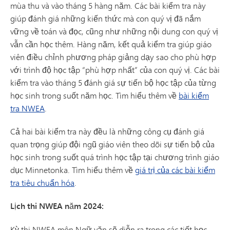
mùa thu và vào tháng 5 hàng năm. Các bài kiểm tra này
giúp đánh giá những kiến thức mà con quý vị đã nắm
vững về toán và đọc, cũng như những nội dung con quý vị
vẫn cần học thêm. Hàng năm, kết quả kiểm tra giúp giáo
viên điều chỉnh phương pháp giảng dạy sao cho phù hợp
với trình độ học tập “phù hợp nhất” của con quý vị. Các bài
kiểm tra vào tháng 5 đánh giá sự tiến bộ học tập của từng
học sinh trong suốt năm học. Tìm hiểu thêm về
bài kiểm
tra NWEA
.
Cả hai bài kiểm tra này đều là những công cụ đánh giá
quan trọng giúp đội ngũ giáo viên theo dõi sự tiến bộ của
học sinh trong suốt quá trình học tập tại chương trình giáo
dục Minnetonka. Tìm hiểu thêm về
giá trị của các bài kiểm
tra tiêu chuẩn hóa
.
Lịch thi NWEA năm 2024:
Kỳ thi NWEA môn Ngữ văn sẽ diễn ra trong các tiết học