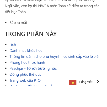
Ngữ văn, còn kỳ thi NWEA môn Toán sẽ diễn ra trong các
tiết học Toán.
Sắp ra mắt.
TRONG PHẦN NÀY
Lịch
Danh mục khóa học
(mở t
Thông tin dành cho phụ huynh học sinh sắp vào lớp 6
Phòng học thực hành
(mở trong cửa sổ/tab mới)
Peachjar - Tờ rơi trường học
Đồng phục thể dục
(mở trong cửa sổ/tab mới)
Trang web của PTO
Tiếng Việt
Danh sách đồ dùng học tập
Tài nguyên công nghệ dành cho phụ huynh có con đang
học trung học cơ sở
Thời gian thi