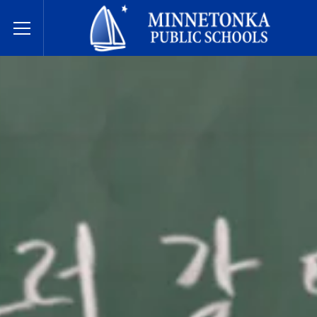
Hệ thống Trường Công lập Minnetonka
Toggle Menu