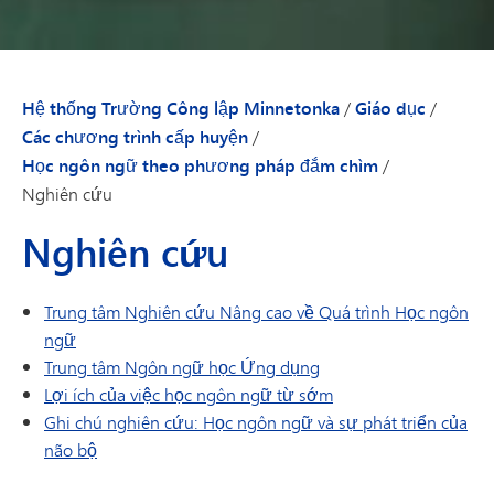
Hệ thống Trường Công lập Minnetonka
/
Giáo dục
/
Các chương trình cấp huyện
/
Học ngôn ngữ theo phương pháp đắm chìm
/
Nghiên cứu
Nghiên cứu
Trung tâm Nghiên cứu Nâng cao về Quá trình Học ngôn
ngữ
Trung tâm Ngôn ngữ học Ứng dụng
Lợi ích của việc học ngôn ngữ từ sớm
Ghi chú nghiên cứu: Học ngôn ngữ và sự phát triển của
não bộ