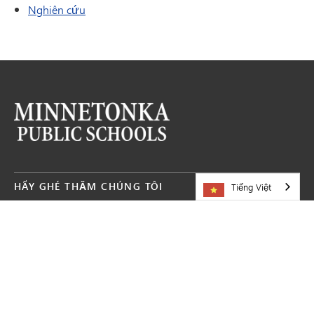
Nghiên cứu
HÃY GHÉ THĂM CHÚNG TÔI
Tiếng Việt
Hệ thống Trường Công lập Minnetonka
5621 Đường Huyện 101
Minnetonka,
MN
55345
952-401-5000
TÀI NGUYÊN